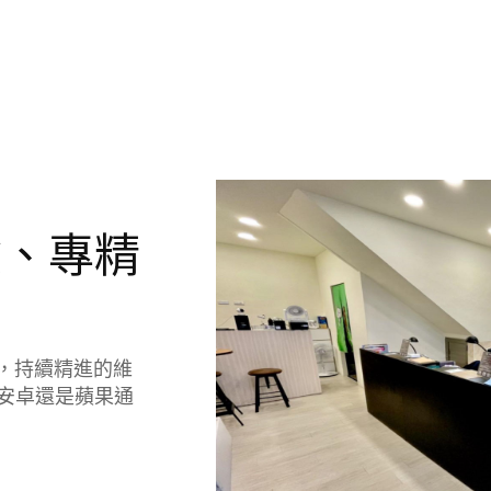
驗、專精
驗，持續精進的維
安卓還是蘋果通