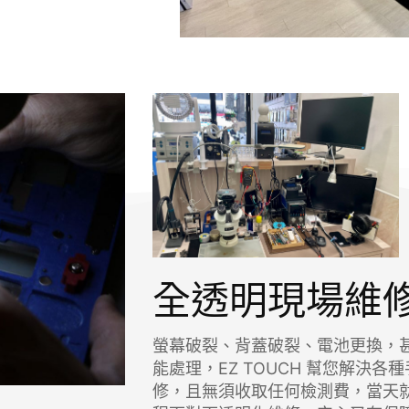
全透明現場維修
螢幕破裂、背蓋破裂、電池更換，
能處理，EZ TOUCH 幫您解決
修，且無須收取任何檢測費，當天