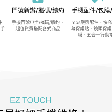
門號新辦/攜碼/續約
手機配件/包膜
件
手機門號申辦/攜碼/續約、
imos嚴選配件、快
二手
超值資費搭配各式商品
幕保護貼、鏡頭保護
膜、五合一行動
EZ TOUCH