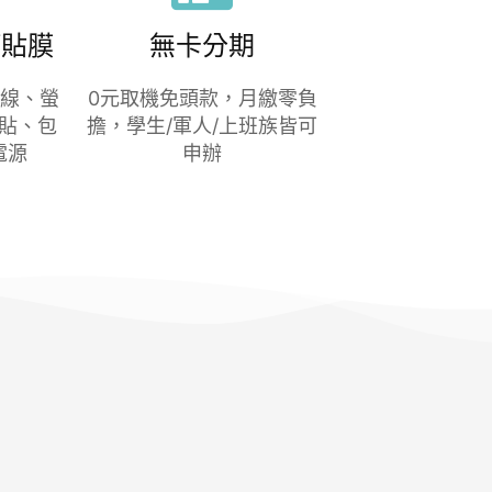
/貼膜
無卡分期
充線、螢
0元取機免頭款，月繳零負
貼、包
擔，學生/軍人/上班族皆可
電源
申辦