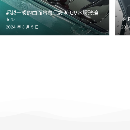
超越一般的曲面螢幕保護🌟 UV水膠玻璃
📱✨
🎉
2024 年 3 月 5 日
202