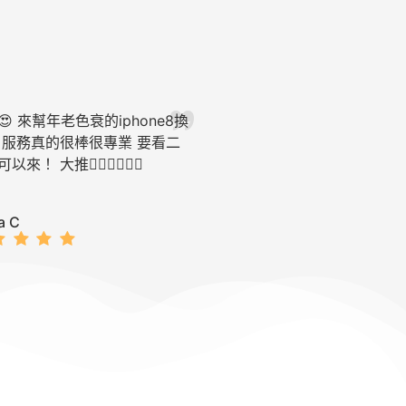
 來幫年老色衰的iphone8換
店員和老闆都很親切友
 服務真的很棒很專業 要看二
都會細心說明。服務非
！ 大推👍🏼👍🏼👍🏼
天壞當天送修當天取件
很少能看到營業到這麼
不五星好評！
a C
Ting Syuan C