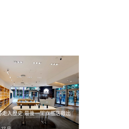
將走入歷史 最後一間旗艦店撤出
 27 日