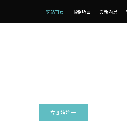
網站首頁
服務項目
最新消息
EZ TOUCH 現場快速維
您的手機醫生
各廠牌手機/平板 維修
立即諮詢