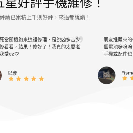
五星好評手機維修！
gle評論已累積上千則好評，來過都說讚！
死當關機跑來這裡修理，是說凶多吉少
朋友推薦來的
修看看，結果！修好了！我真的太愛老
個電池嗚嗚嗚
我愛ez♡
手機或配件也可以來
Fism
以璇