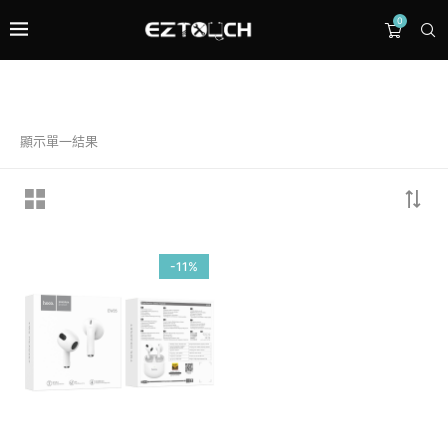
0
顯示單一結果
最高評分的商品
imos 氮化鎵35W快充頭 PD+QC3.0
NT$
680
NT$
599
-11%
Hoco. PD45W 車載充電器 NZ10 Type-C USB
NT$
680
NT$
580
BOROFONE X66 三合一 Micro+Type-