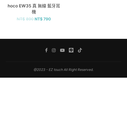
C+Lightning 充電線 2A 100CM
hoco EW35 真 無線 藍牙耳
機
NT$
480
NT$
380
NT$
890
NT$
790
BOROFONE X17 三合一 Micro+Type-C 充電線
2.4A 100CM
NT$
380
NT$
280
hoco 40W 三孔 雙PD 快速充電頭 C126
@2023 - EZ touch All Right Reserved.
NT$
980
NT$
880